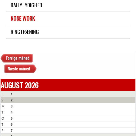
RALLY LYDIGHED
NOSE WORK
RINGTRÆNING
AUGUST 2026
L
1
S
2
M
3
T
4
O
5
T
6
F
7