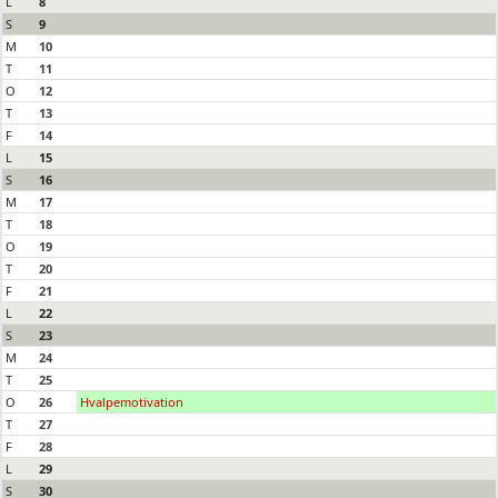
L
8
S
9
M
10
T
11
O
12
T
13
F
14
L
15
S
16
M
17
T
18
O
19
T
20
F
21
L
22
S
23
M
24
T
25
O
26
Hvalpemotivation
T
27
F
28
L
29
S
30