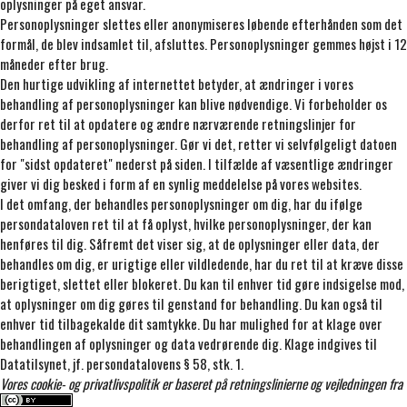
oplysninger på eget ansvar.
Personoplysninger slettes eller anonymiseres løbende efterhånden som det
formål, de blev indsamlet til, afsluttes. Personoplysninger gemmes højst i 12
måneder efter brug.
Den hurtige udvikling af internettet betyder, at ændringer i vores
behandling af personoplysninger kan blive nødvendige. Vi forbeholder os
derfor ret til at opdatere og ændre nærværende retningslinjer for
behandling af personoplysninger. Gør vi det, retter vi selvfølgeligt datoen
for "sidst opdateret" nederst på siden. I tilfælde af væsentlige ændringer
giver vi dig besked i form af en synlig meddelelse på vores websites.
I det omfang, der behandles personoplysninger om dig, har du ifølge
persondataloven ret til at få oplyst, hvilke personoplysninger, der kan
henføres til dig. Såfremt det viser sig, at de oplysninger eller data, der
behandles om dig, er urigtige eller vildledende, har du ret til at kræve disse
berigtiget, slettet eller blokeret. Du kan til enhver tid gøre indsigelse mod,
at oplysninger om dig gøres til genstand for behandling. Du kan også til
enhver tid tilbagekalde dit samtykke. Du har mulighed for at klage over
behandlingen af oplysninger og data vedrørende dig. Klage indgives til
Datatilsynet, jf. persondatalovens § 58, stk. 1.
Vores cookie- og privatlivspolitik er baseret på retningslinierne og vejledningen fra