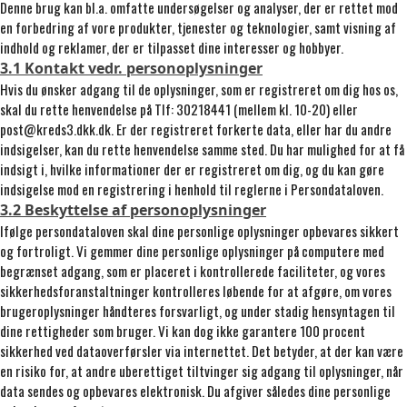
Denne brug kan bl.a. omfatte undersøgelser og analyser, der er rettet mod
en forbedring af vore produkter, tjenester og teknologier, samt visning af
indhold og reklamer, der er tilpasset dine interesser og hobbyer.
3.1 Kontakt vedr. personoplysninger
Hvis du ønsker adgang til de oplysninger, som er registreret om dig hos os,
skal du rette henvendelse på Tlf: 30218441 (mellem kl. 10-20) eller
post@kreds3.dkk.dk. Er der registreret forkerte data, eller har du andre
indsigelser, kan du rette henvendelse samme sted. Du har mulighed for at få
indsigt i, hvilke informationer der er registreret om dig, og du kan gøre
indsigelse mod en registrering i henhold til reglerne i Persondataloven.
3.2 Beskyttelse af personoplysninger
Ifølge persondataloven skal dine personlige oplysninger opbevares sikkert
og fortroligt. Vi gemmer dine personlige oplysninger på computere med
begrænset adgang, som er placeret i kontrollerede faciliteter, og vores
sikkerhedsforanstaltninger kontrolleres løbende for at afgøre, om vores
brugeroplysninger håndteres forsvarligt, og under stadig hensyntagen til
dine rettigheder som bruger. Vi kan dog ikke garantere 100 procent
sikkerhed ved dataoverførsler via internettet. Det betyder, at der kan være
en risiko for, at andre uberettiget tiltvinger sig adgang til oplysninger, når
data sendes og opbevares elektronisk. Du afgiver således dine personlige