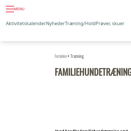
MENU
Aktivitetskalender
Nyheder
Træning/Hold
Prøver, skuer
Forsiden
>
Træning
FAMILIEHUNDETRÆNIN