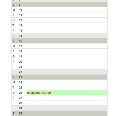
S
9
M
10
T
11
O
12
T
13
F
14
L
15
S
16
M
17
T
18
O
19
T
20
F
21
L
22
S
23
M
24
T
25
O
26
Hvalpemotivation
T
27
F
28
L
29
S
30