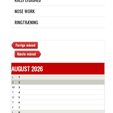
RALLY LYDIGHED
NOSE WORK
RINGTRÆNING
AUGUST 2026
L
1
S
2
M
3
T
4
O
5
T
6
F
7
L
8