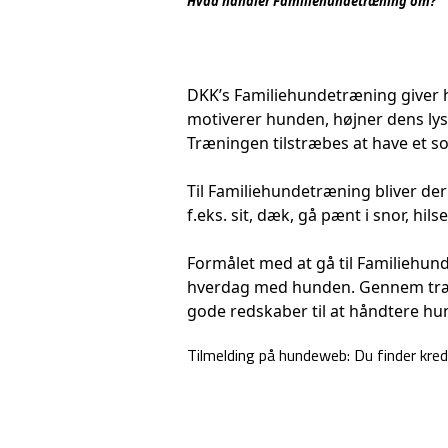
Hvad handler Familiehundetræning om?
DKK’s Familiehundetræning giver hu
motiverer hunden, højner dens lys
Træningen tilstræbes at have et so
Til Familiehundetræning bliver der
f.eks. sit, dæk, gå pænt i snor, hi
Formålet med at gå til Familiehund
hverdag med hunden. Gennem træn
gode redskaber til at håndtere h
Tilmelding på hundeweb: Du finder kre