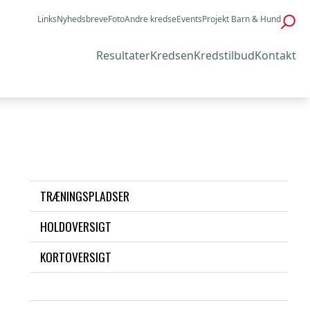
Links
Nyhedsbreve
Foto
Andre kredse
Events
Projekt Barn & Hund
Resultater
Kredsen
Kredstilbud
Kontakt
TRÆNINGSPLADSER
HOLDOVERSIGT
KORTOVERSIGT