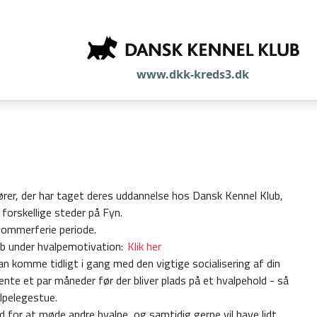
www.dkk-kreds3.dk
ører, der har taget deres uddannelse hos Dansk Kennel Klub,
forskellige steder på Fyn.
sommerferie periode.
web under hvalpemotivation:
Klik her
an komme tidligt i gang med den vigtige socialisering af din
nte et par måneder før der bliver plads på et hvalpehold - så
alpelegestue.
ed for at møde andre hvalpe, og samtidig gerne vil have lidt