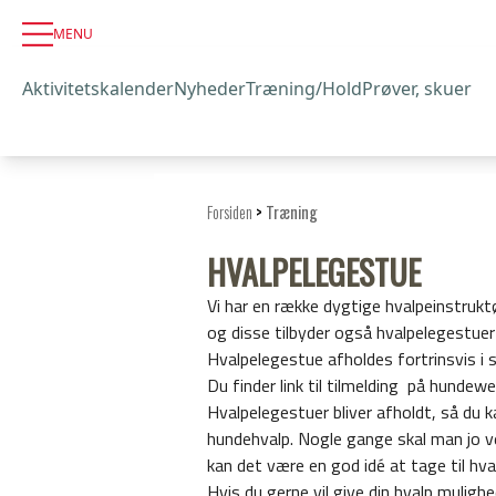
MENU
Aktivitetskalender
Nyheder
Træning/Hold
Prøver, skuer
Forsiden
>
Træning
HVALPELEGESTUE
Vi har en række dygtige hvalpeinstrukt
og disse tilbyder også hvalpelegestuer 
Hvalpelegestue afholdes fortrinsvis i 
Du finder link til tilmelding på hunde
Hvalpelegestuer bliver afholdt, så du k
hundehvalp. Nogle gange skal man jo ve
kan det være en god idé at tage til hv
Hvis du gerne vil give din hvalp muligh