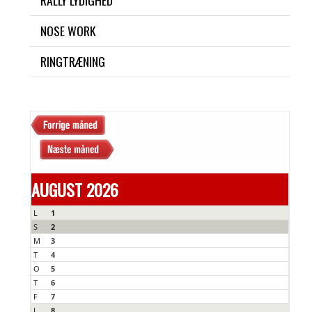
RALLY LYDIGHED
NOSE WORK
RINGTRÆNING
AUGUST 2026
L
1
S
2
M
3
T
4
O
5
T
6
F
7
L
8