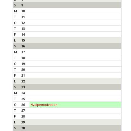
S
9
M
10
T
11
O
12
T
13
F
14
L
15
S
16
M
17
T
18
O
19
T
20
F
21
L
22
S
23
M
24
T
25
O
26
Hvalpemotivation
T
27
F
28
L
29
S
30