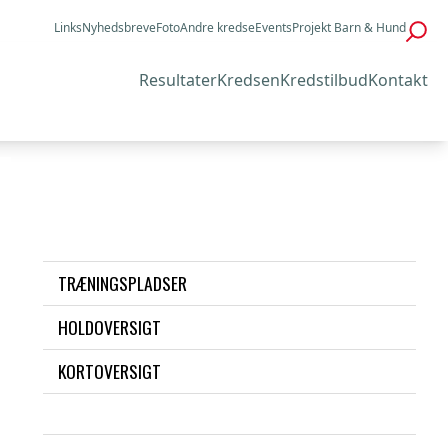
Links
Nyhedsbreve
Foto
Andre kredse
Events
Projekt Barn & Hund
Resultater
Kredsen
Kredstilbud
Kontakt
TRÆNINGSPLADSER
HOLDOVERSIGT
KORTOVERSIGT