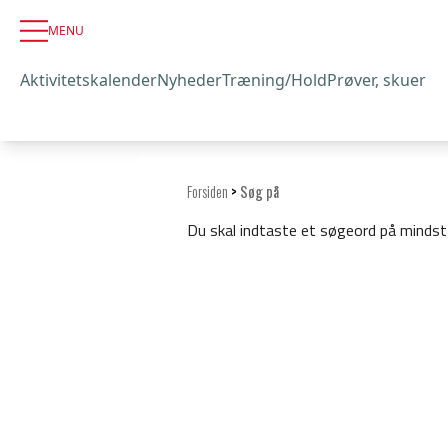
MENU
Aktivitetskalender
Nyheder
Træning/Hold
Prøver, skuer
Forsiden
>
Søg på
Du skal indtaste et søgeord på mindst 