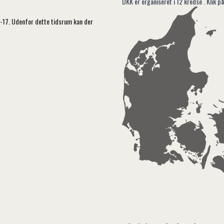
DKK er organiseret i 12 kredse . Klik på
5-17. Udenfor dette tidsrum kan der