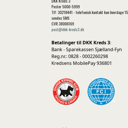
DKK Kreds 3
Postnr 5000-5999
Tlf: 30218441 - telefonisk kontakt kun hverdage 1
sendes SMS
CVR 38006169
post@dkk-kreds3.dk
Betalinger til DKK Kreds 3
:
Bank - Sparekassen Sjælland-Fyn
Reg.nr.: 0828 - 0002260298
Kredsens MobilePay 936801