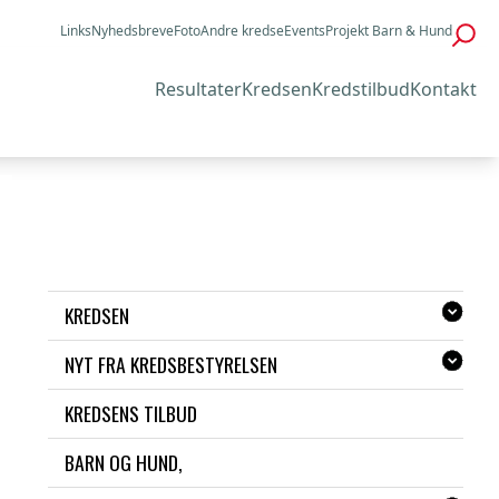
Links
Nyhedsbreve
Foto
Andre kredse
Events
Projekt Barn & Hund
Resultater
Kredsen
Kredstilbud
Kontakt
KREDSEN
NYT FRA KREDSBESTYRELSEN
KREDSENS TILBUD
BARN OG HUND,