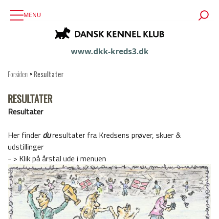
MENU
www.dkk-kreds3.dk
Forsiden
>
Resultater
RESULTATER
Resultater
Her finder
du
resultater fra Kredsens prøver, skuer &
udstillinger
- > Klik på årstal ude i menuen