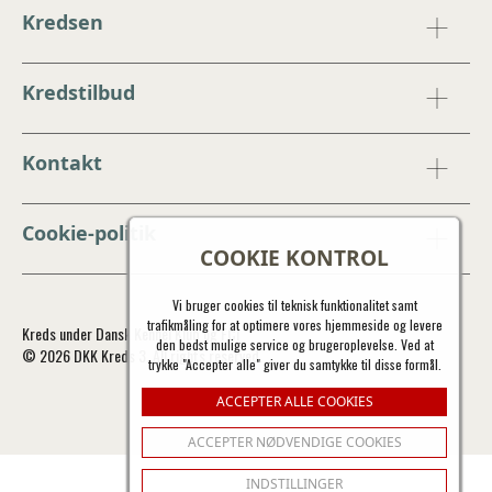
Kredsen
Kredstilbud
Kontakt
Cookie-politik
COOKIE KONTROL
Vi bruger cookies til teknisk funktionalitet samt
trafikmåling for at optimere vores hjemmeside og levere
Kreds under Dansk Kennel Klub og FCI
den bedst mulige service og brugeroplevelse. Ved at
© 2026 DKK Kreds 3. All rights reserved.
trykke "Accepter alle" giver du samtykke til disse formål.
ACCEPTER ALLE COOKIES
ACCEPTER NØDVENDIGE COOKIES
INDSTILLINGER