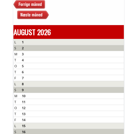
AUGUST 2026
L
1
S
2
M
3
T
4
O
5
T
6
F
7
L
8
S
9
M
10
T
11
O
12
T
13
F
14
L
15
S
16