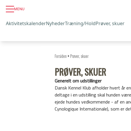
MENU
Aktivitetskalender
Nyheder
Træning/Hold
Prøver, skuer
Forsiden
>
Prøver, skuer
PRØVER, SKUER
Generelt om udstillinger
Dansk Kennel Klub afholder hvert år en 
deltage i en udstilling skal hunden væ
ejede hundes vedkommende - af en ande
Cynologique Internationale), som er det