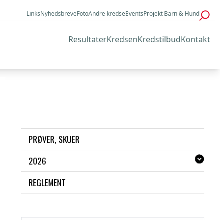
Links
Nyhedsbreve
Foto
Andre kredse
Events
Projekt Barn & Hund
Resultater
Kredsen
Kredstilbud
Kontakt
PRØVER, SKUER
2026
REGLEMENT