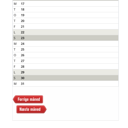
M
17
T
18
O
19
T
20
F
21
L
22
S
23
M
24
T
25
O
26
T
27
F
28
L
29
S
30
M
31