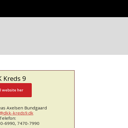
 Kreds 9
il website her
as Axelsen Bundgaard
@dkk-kreds9.dk
Telefon:
50-6990, 7470-7990