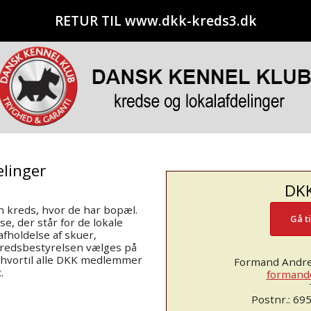
RETUR TIL www.dkk-kreds3.dk
elinger
DKK
n kreds, hvor de har bopæl.
Gå t
e, der står for de lokale
afholdelse af skuer,
Kredsbestyrelsen vælges på
 hvortil alle DKK medlemmer
Formand Andre
.
formand
Postnr.: 69