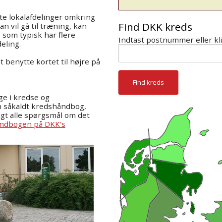
te lokalafdelinger omkring
Find DKK kreds
n vil gå til træning, kan
 som typisk har flere
Indtast postnummer eller kli
deling.
t benytte kortet til højre på
ige i kredse og
en såkaldt kredshåndbog,
agt alle spørgsmål om det
åndbogen på DKK's