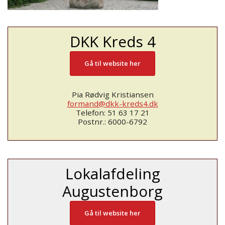
DKK Kreds 4
Gå til website her
Pia Rødvig Kristiansen
formand@dkk-kreds4.dk
Telefon: 51 63 17 21
Postnr.: 6000-6792
Lokalafdeling
Augustenborg
Gå til website her