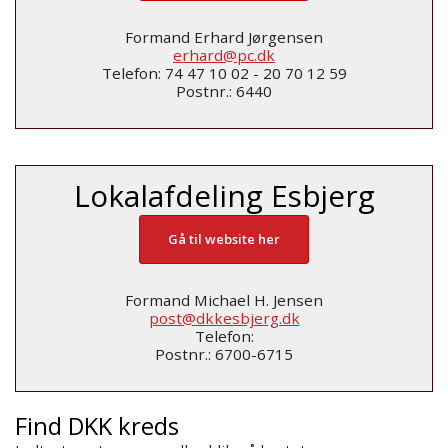
Formand Erhard Jørgensen
erhard@pc.dk
Telefon: 74 47 10 02 - 20 70 12 59
Postnr.: 6440
Lokalafdeling Esbjerg
Gå til website her
Formand Michael H. Jensen
post@dkkesbjerg.dk
Telefon:
Postnr.: 6700-6715
Find DKK kreds