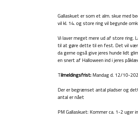
Gallaskuet er som et alm. skue med be
vil kl. 14. og store ring vil begynde om
Vi laver meget mere ud af store ring. L
til at gøre dette til en fest. Det vil væ
da gerne også give jeres hunde lidt gli
en snert af Halloween ind i jeres påkl
T
ilmeldingsfrist:
Mandag d. 12/10-2026
Der er begrænset antal pladser og dette
antal er nået
PM Gallaskuet: Kommer ca. 1-2 uger i