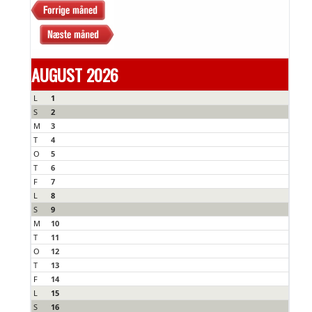
AUGUST 2026
L
1
S
2
M
3
T
4
O
5
T
6
F
7
L
8
S
9
M
10
T
11
O
12
T
13
F
14
L
15
S
16