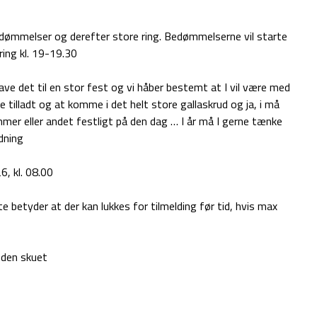
dømmelser og derefter store ring. Bedømmelserne vil starte
kring kl. 19-19.30
ave det til en stor fest og vi håber bestemt at I vil være med
re tilladt og at komme i det helt store gallaskrud og ja, i må
mmer eller andet festligt på den dag … I år må I gerne tænke
ædning
, kl. 08.00
 betyder at der kan lukkes for tilmelding før tid, hvis max
nden skuet