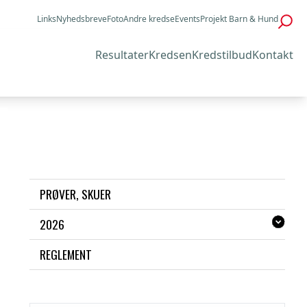
Links
Nyhedsbreve
Foto
Andre kredse
Events
Projekt Barn & Hund
Resultater
Kredsen
Kredstilbud
Kontakt
PRØVER, SKUER
2026
REGLEMENT