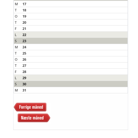
M
17
T
18
O
19
T
20
F
21
L
22
S
23
M
24
T
25
O
26
T
27
F
28
L
29
S
30
M
31