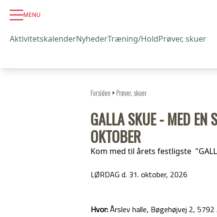
MENU
Aktivitetskalender
Nyheder
Træning/Hold
Prøver, skuer
Forsiden
>
Prøver, skuer
GALLA SKUE - MED EN 
OKTOBER
Kom med til årets festligste "GA
LØRDAG d. 31. oktober, 2026
Hvor:
Årslev halle, Bøgehøjvej 2, 5792 